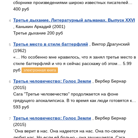
сборнике произведениями широко известных писателей…
400 руб
Третье дыхание. Литературный альманах. Выпуск XXVI
4
, Каныкин Аркадий (2001)
Третье дыхание 200 руб
Третье место в стиле баттерфляй
, Виктор Драгунский
5
(1962)
«… Но особенно мне нравилось, что я занял третье место в
стиле баттерфляй и что я сейчас расскажу об этом… 5.99
руб
электронная книга
Третье человечество: Голос Земли
, Вербер Бернар
6
(2015)
Сага "Третье человечество" продолжается на фоне
грядущего апокалипсиса. В то время как люди готовятся к…
593 руб
Третье человечество: Голос Земли
, Вербер Бернар
7
(2015)
`Она верит в нас. Она надеется на нас. Она по-своему
любит нас. Но если ей больно - она защищается. Сага